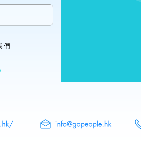
我們
！
.hk/
info@gopeople.hk